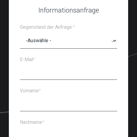
Informationsanfrage
Gegenstand der Anfrage:
*
E-Mail
*
Vorname
*
Nachname
*