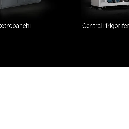
Retrobanchi
Centrali frigorife