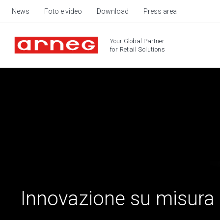
News
Foto e video
Download
Press area
Your Global Partner
for Retail Solutions
Innovazione su misura