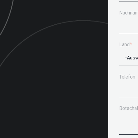
Nachna
Land
*
Telefon
Botschaf