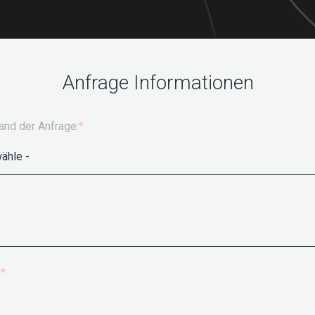
Anfrage Informationen
nd der Anfrage:
*
e
*