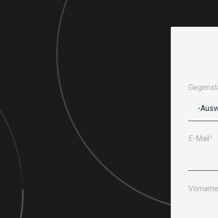
Gegensta
E-Mail
*
Vornam