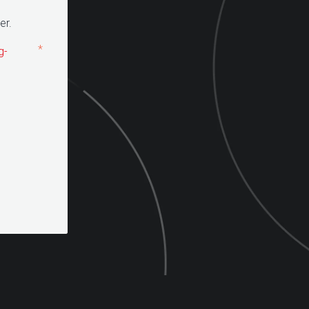
er.
*
g-