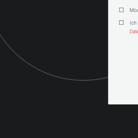
Möc
Ich
Date