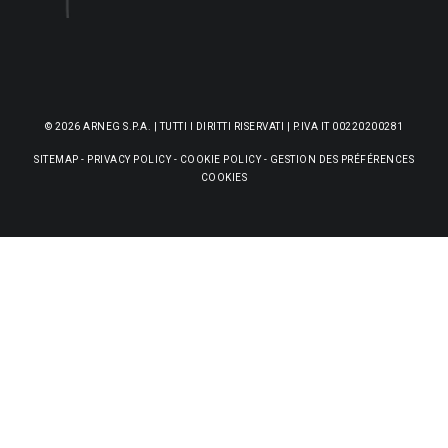
© 2026 ARNEG S.P.A. | TUTTI I DIRITTI RISERVATI | P.IVA IT 00220200281
SITEMAP
-
PRIVACY POLICY
-
COOKIE POLICY
-
GESTION DES PRÉFÉRENCES
COOKIES