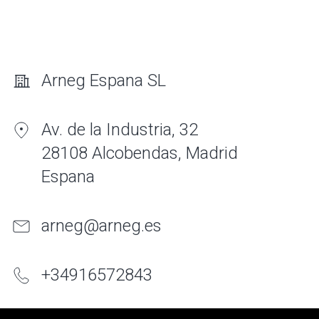
Arneg Espana SL
Av. de la Industria, 32
28108 Alcobendas, Madrid
Espana
arneg@arneg.es
+
34
916
572843