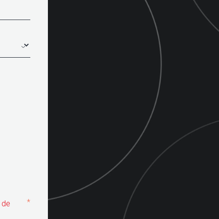
*
e de