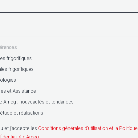
férences
s frigorifiques
les frigorifiques
ologies
ces et Assistance
 Arneg : nouveautés et tendances
étude et réalisations
 lu et j'accepte les
Conditions générales d'utilisation et la Politiqu
identialité d'Arneg
.