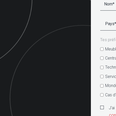
Tes pré
Meuble
Centra
Techn
Servi
Monde
Cas d'
J'ai
conf