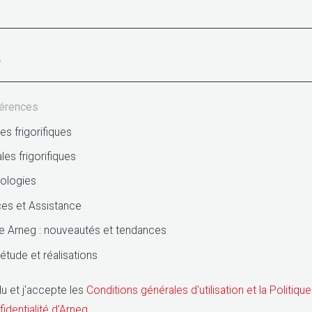
férences
s frigorifiques
les frigorifiques
ologies
ces et Assistance
 Arneg : nouveautés et tendances
étude et réalisations
 lu et j'accepte les
Conditions générales d'utilisation et la Politiqu
identialité d'Arneg
.