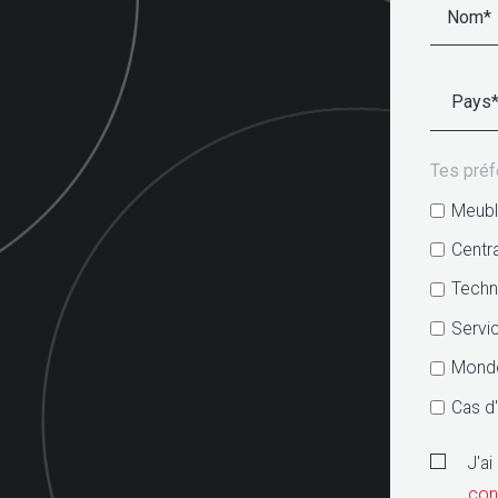
Tes pré
Meuble
Centra
Techn
Servi
Monde
Cas d'
J'ai
conf