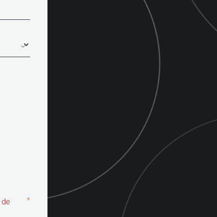
*
e de