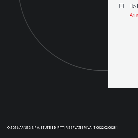
Ho 
Arn
© 2026 ARNEG S.P.A. | TUTTI I DIRITTI RISERVATI | P.IVA IT 00220200281