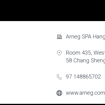
Arneg SPA Hang
Room 435, West
58 Chang Sheng
97 148865702
www.arneg.co