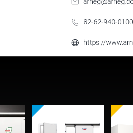
arneg@arneg.co
82-62-940-0100
https://www.arn