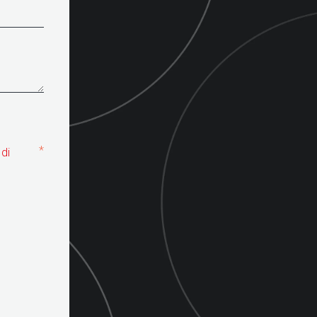
*
 di