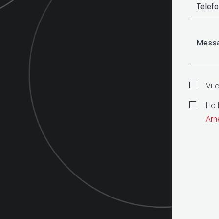
Vuoi
Ho 
Arn