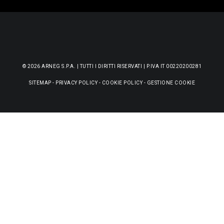
© 2026 ARNEG S.P.A. | TUTTI I DIRITTI RISERVATI | P.IVA IT 00220200281
SITEMAP
-
PRIVACY POLICY
-
COOKIE POLICY
-
GESTIONE COOKIE