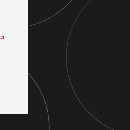
*
 di