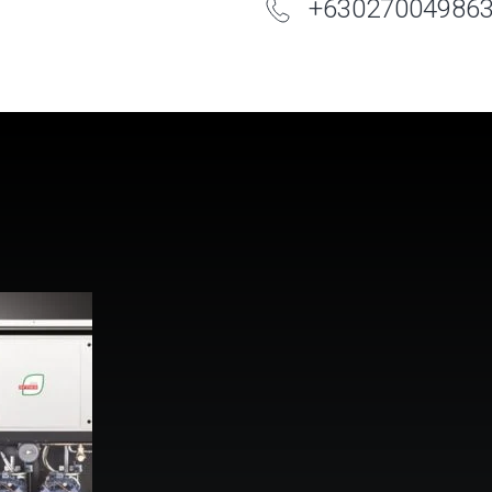
+
63
0
2
7004986