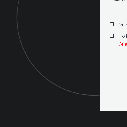
Vuoi
Ho 
Arn