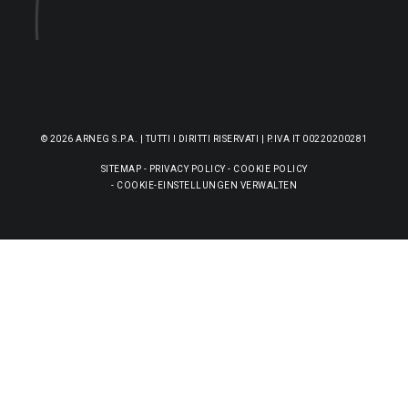
© 2026 ARNEG S.P.A. | TUTTI I DIRITTI RISERVATI | P.IVA IT 00220200281
SITEMAP
-
PRIVACY POLICY
-
COOKIE POLICY
-
COOKIE-EINSTELLUNGEN VERWALTEN