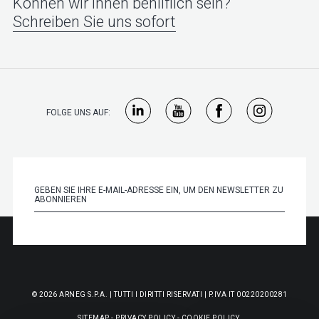
Können wir Ihnen behilflich sein?
Schreiben Sie uns sofort
FOLGE UNS AUF:
© 2026 ARNEG S.P.A. | TUTTI I DIRITTI RISERVATI | P.IVA IT 00220200281
SITEMAP
-
PRIVACY POLICY
-
COOKIE POLICY