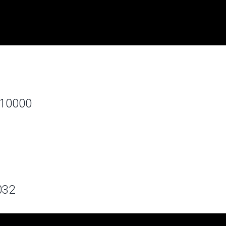
 10000
a
032