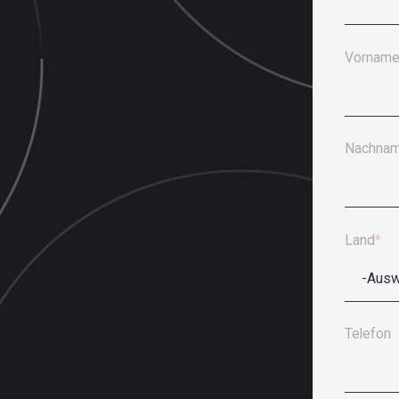
Vornam
Nachna
Land
*
Telefon