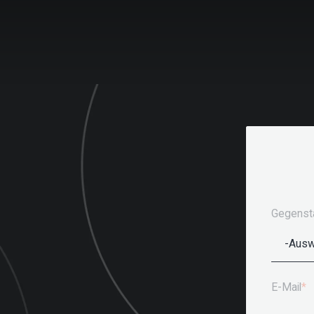
Gegensta
E-Mail
*