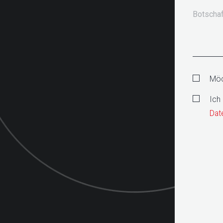
Botschaf
Möc
Ich
Date