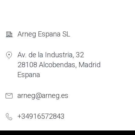
Arneg Espana SL
Av. de la Industria, 32
28108 Alcobendas, Madrid
Espana
arneg@arneg.es
+
34
916
572843