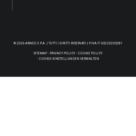
© 2026 ARNEG S.P.A. | TUTTI I DIRITTI RISERVATI | P.IVA IT 00220200281
SITEMAP
-
PRIVACY POLICY
-
COOKIE POLICY
-
COOKIE-EINSTELLUNGEN VERWALTEN