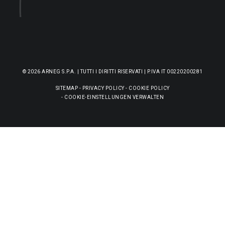
© 2026 ARNEG S.P.A. | TUTTI I DIRITTI RISERVATI | P.IVA IT 00220200281
SITEMAP
-
PRIVACY POLICY
-
COOKIE POLICY
-
COOKIE-EINSTELLUNGEN VERWALTEN