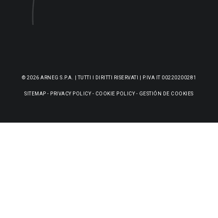
© 2026 ARNEG S.P.A. | TUTTI I DIRITTI RISERVATI | P.IVA IT 00220200281
SITEMAP
-
PRIVACY POLICY
-
COOKIE POLICY
-
GESTIÓN DE COOKIES