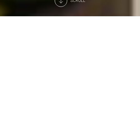
SCROLL
Política de Cookies de Arneg S.p.A.
El presente documento informa a los Usuarios sobre las
tecnologías que ayudan esta Página Web a lograr los fines
descritos a continuación. Dichas tecnologías permiten al Titular
acceder a información y almacenarla (por ejemplo, utilizando
una Cookie) o emplear recursos (por ejemplo, ejecutando un
script) en el dispositivo de un Usuario mientras este interactúa
con esta Página Web.
Para simplificar, en el presente documento toda esta clase de
tecnologías se define como "Rastreadores", salvo que exista un
motivo para diferenciarlas.
Por ejemplo, mientras que las Cookies se pueden emplear en
navegadores web y móviles, sería inexacto hablar de Cookies
en el contexto de las aplicaciones móviles ya que son