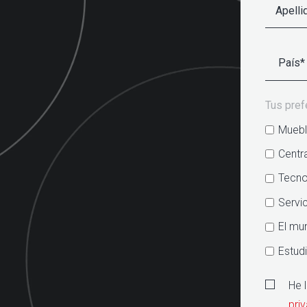
Tus pref
Mueble
Centra
Tecno
Servic
El mu
Estud
He 
pri