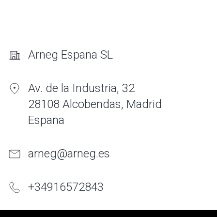
Arneg Espana SL
Av. de la Industria, 32
28108 Alcobendas, Madrid
Espana
arneg@arneg.es
+
34
916
572843