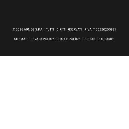
© 2026 ARNEG S.P.A. | TUTTI I DIRITTI RISERVATI | P.IVA IT 00220200281
SITEMAP
-
PRIVACY POLICY
-
COOKIE POLICY
-
GESTIÓN DE COOKIES