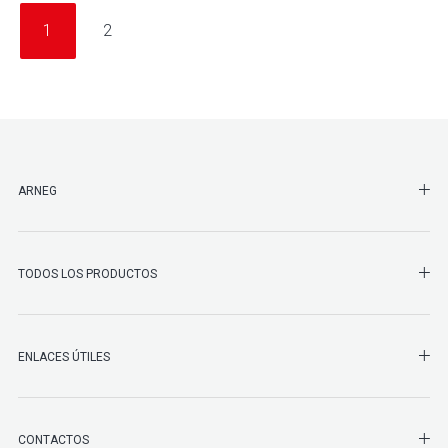
1
2
SHO
ARNEG
SHO
TODOS LOS PRODUCTOS
ENLACES ÚTILES
SHO
CONTACTOS