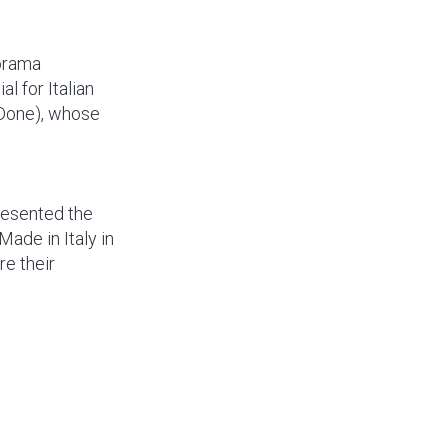
norama
l for Italian
 Done), whose
resented the
Made in Italy in
re their