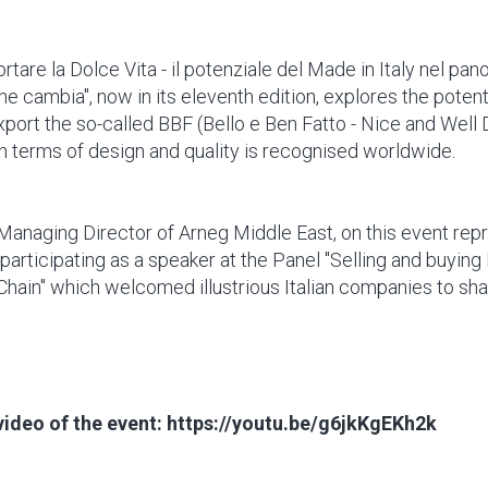
rtare la Dolce Vita - il potenziale del Made in Italy nel pa
he cambia", now in its eleventh edition, explores the potentia
port the so-called BBF (Bello e Ben Fatto - Nice and Well
in terms of design and quality is recognised worldwide.
Managing Director of Arneg Middle East, on this event rep
articipating as a speaker at the Panel "Selling and buying 
hain" which welcomed illustrious Italian companies to sha
video of the event: https://youtu.be/g6jkKgEKh2k