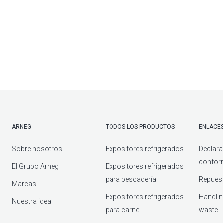
ARNEG
TODOS LOS PRODUCTOS
ENLACES
Sobre nosotros
Expositores refrigerados
Declara
confor
El Grupo Arneg
Expositores refrigerados
para pescadería
Repuest
Marcas
Expositores refrigerados
Handlin
Nuestra idea
para carne
waste