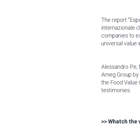
The report "Espo
internazionale c
companies to ex
universal value 
Alessandro Pe, 
Arneg Group by p
the Food Value C
testimonies.
>> Whatch the 