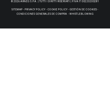
© 2026 ARNEG S.P.A. | TUTTI I DIRITTI RISERVATI | P.IVA IT 00220200281
SITEMAP
-
PRIVACY POLICY
-
COOKIE POLICY
-
GESTIÓN DE COOKIES
-
CONDICIONES GENERALES DE COMPRA
-
WHISTLEBLOWING