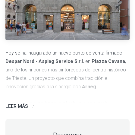
Hoy se ha inaugurado un nuevo punto de venta firmado
Despar Nord - Aspiag Service S.r.l.
en
Piazza Cavana
,
uno de los rincones más pintorescos del centro histórico
de Trieste. Un proyecto que combina tradición e
innovación gracias a la sinergia con
Arneg.
La nueva apertura forma parte de un proceso de
LEER MÁS
regeneración urbana que devuelve al edificio histórico su
vocación comercial original,
respetando plenamente la
identidad arquitectónica y cultural del lugar
. Es un