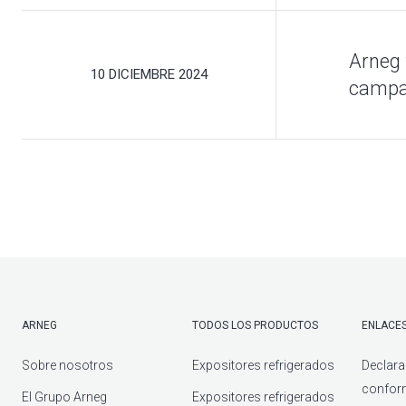
Descarga el
co
Arneg 
10 DICIEMBRE 2024
campañ
ARNEG
TODOS LOS PRODUCTOS
ENLACES
Sobre nosotros
Expositores refrigerados
Declara
confor
El Grupo Arneg
Expositores refrigerados