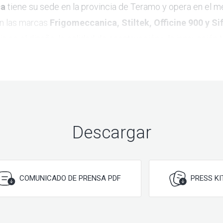
ca
tiene su sede en la provincia de Teramo y opera en el 
on las marcas
Frigomeccanica, Stiltek, Officine 900 y Si
a en el diseño, la calidad de construcción y la innovación 
Descargar
COMUNICADO DE PRENSA PDF
PRESS KI