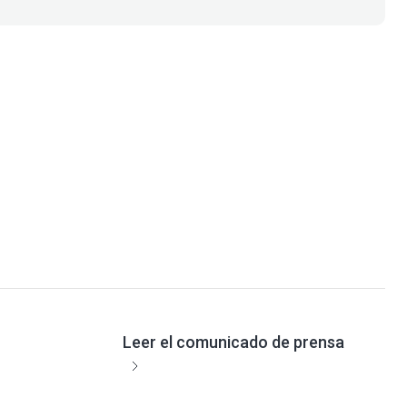
olida su
recidas para
lor a la
Leer el comunicado de prensa
era italiana
, la