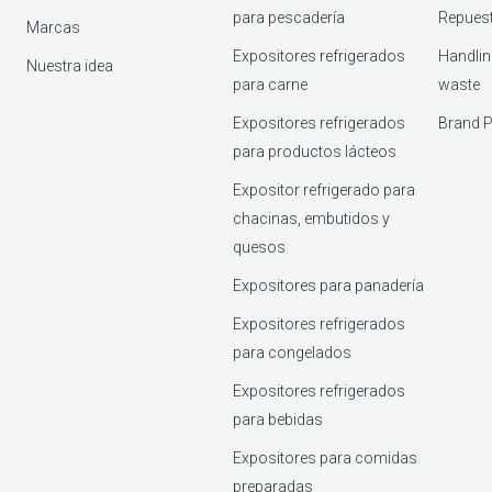
para pescadería
Repuest
Marcas
Expositores refrigerados
Handlin
Nuestra idea
para carne
waste
Expositores refrigerados
Brand P
para productos lácteos
Expositor refrigerado para
chacinas, embutidos y
quesos
Expositores para panadería
Expositores refrigerados
para congelados
Expositores refrigerados
para bebidas
Expositores para comidas
preparadas