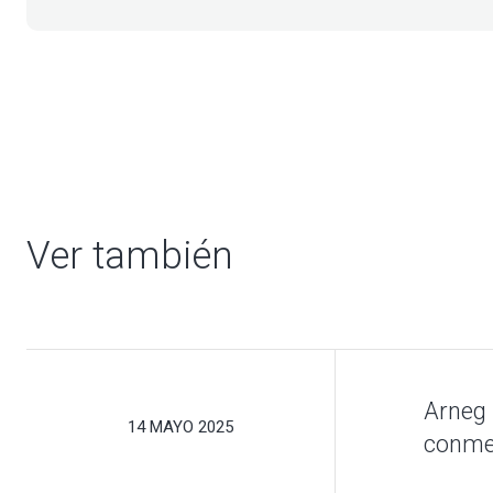
Ver también
Esta operación 
posición como
heladerías, past
Sobre todo, es 
Arneg 
14 MAYO 2025
operación: el
cu
conme
fuerza del
Made 