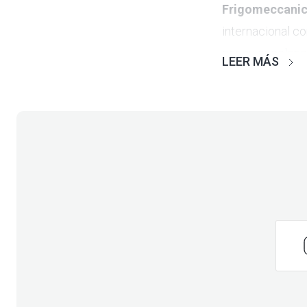
Frigomeccani
internacional c
por su excelenci
LEER MÁS