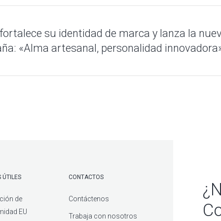
municado de prensa
oficial para leer el artículo completo.
fortalece su identidad de marca y lanza la nue
a: «Alma artesanal, personalidad innovadora
 ÚTILES
CONTACTOS
¿N
ción de
Contáctenos
Co
midad EU
Trabaja con nosotros