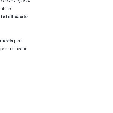
recteur régional
itulée :
e l'efficacité
aturels
peut
 pour un avenir