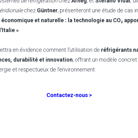
ystèmes de réfrigération
chez
Arneg
, et
Stefano Vidal
,
di
éridionale
chez
Güntner
, présenteront une étude de cas int
économique et naturelle : la technologie au CO₂ apport
'Italie »
.
mettra en évidence comment l'utilisation de
réfrigérants n
ces, durabilité et innovation
, offrant un modèle concret
gie et respectueux de l'environnement.
Contactez-nous >