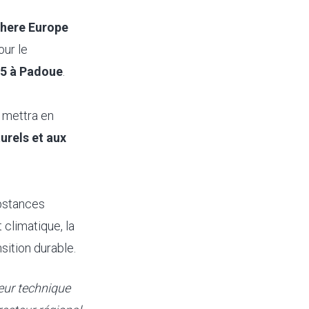
ere Europe
our le
25 à Padoue
.
, mettra en
urels et aux
ubstances
 climatique, la
sition durable.
eur technique