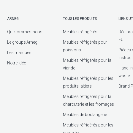
ARNEG
TOUS LES PRODUITS
LIENS UT
Qui sommes-nous
Meubles réfrigérés
Déclara
EU
Le groupe Arneg
Meubles réfrigérés pour
poissons
Pièces 
Les marques
instruc
Meubles réfrigérés pour la
Notre idée
viande
Handlin
waste
Meubles réfrigérés pour les
produits laitiers
Brand P
Meubles réfrigérés pour la
charcuterie et les fromages
Meubles de boulangerie
Meubles réfrigérés pour les
surgelés