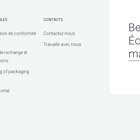
ILES
CONTACTS
Be
tion de conformité
Contactez-nous
Éc
Travaille avec nous
ma
de rechange et
tions
g of packaging
ortal