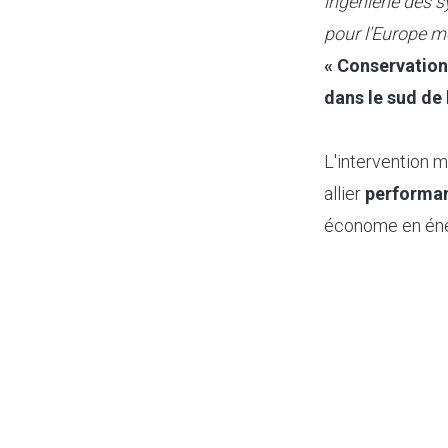
ingénierie des s
pour l'Europe m
« Conservation 
dans le sud de l
L'intervention 
allier
performan
économe en éner