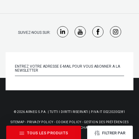
SUIVEZ-NOUS SUR:
© 2026 ARNEG S.P.A. | TUTTI I DIRITTI RISERVATI | P.IVA IT 00220200281
SITEMAP
-
PRIVACY POLICY
-
COOKIE POLICY
-
GESTION DES PRÉFÉRENCES
COOKIES
-
CONDITIONS GÉNÉRALES D'ACHAT
-
WHISTLEBLOWING
TOUS LES PRODUITS
FILTRER PAR