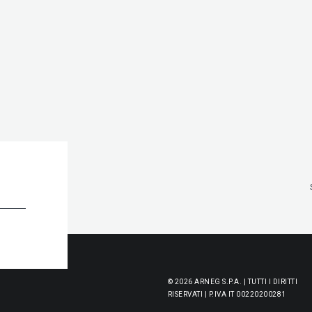
© 2026 ARNEG S.P.A. | TUTTI I DIRITTI
RISERVATI | P.IVA IT 00220200281