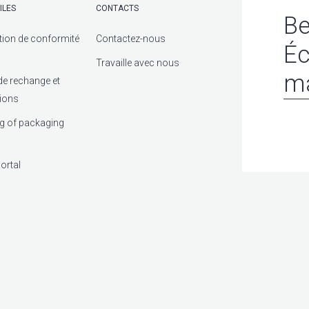
ILES
CONTACTS
Be
tion de conformité
Contactez-nous
Éc
Travaille avec nous
ma
de rechange et
tions
g of packaging
ortal