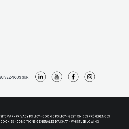
SUIVEZ-NOUS SUR:
SITEMAP
-
PRIVACY POLICY
-
COOKIE POLICY
-
GESTION DES PRÉFÉRENCES
COOKIES
-
CONDITIONS GÉNÉRALES D'ACHAT
-
WHISTLEBLOWING