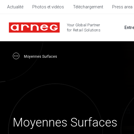
Actualité
Photos et vidéos
Téléchargement
Press area
Your Global Partner
Entr
for Retail Solutions
Moyennes Surfaces
Moyennes Surfaces