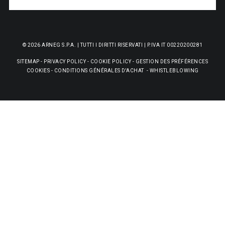
© 2026 ARNEG S.P.A. | TUTTI I DIRITTI RISERVATI | P.IVA IT 00220200281
SITEMAP
-
PRIVACY POLICY
-
COOKIE POLICY
-
GESTION DES PRÉFÉRENCES
COOKIES
-
CONDITIONS GÉNÉRALES D'ACHAT
-
WHISTLEBLOWING