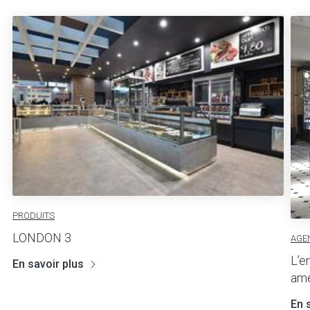
PRODUITS
LONDON 3
AGE
L’e
En savoir plus
amé
En 