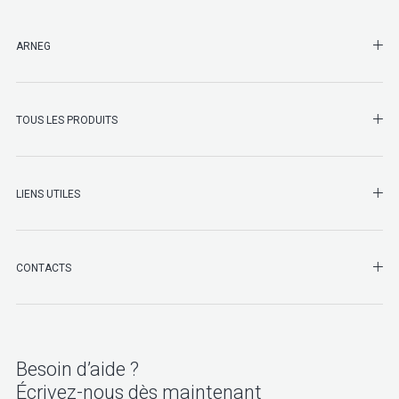
SHO
ARNEG
SHO
TOUS LES PRODUITS
LIENS UTILES
SHO
CONTACTS
Besoin d’aide ?
Écrivez-nous dès maintenant