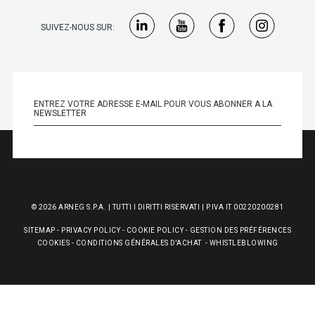
laboratoire R&D d'Arneg a connu un développement
incroyable,
jouant un rôle de pionnier dans des
SUIVEZ-NOUS SUR:
innovations technologiques telles que l'introduction des
rideaux d'air et
l'utilisation de réfrigérants naturels. C'est le
meilleur endroit pour faire naître de nouvelles idées ! Je
suis heureux d'avoir contribué à la croissance du secteur
de la réfrigération commerciale et d'avoir pu assister
personnellement à cette réalisation."
© 2026 ARNEG S.P.A. | TUTTI I DIRITTI RISERVATI | P.IVA IT 00220200281
SITEMAP
-
PRIVACY POLICY
-
COOKIE POLICY
-
GESTION DES PRÉFÉRENCES
COOKIES
-
CONDITIONS GÉNÉRALES D'ACHAT
-
WHISTLEBLOWING