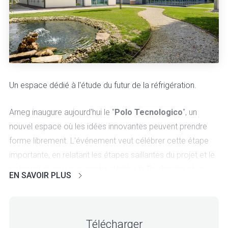
Un espace dédié à l'étude du futur de la réfrigération
.
Arneg inaugure aujourd'hui le "
Polo Tecnologico
", un
nouvel espace où les idées innovantes peuvent prendre
forme librement. L'événement veut célébrer cette étape
importante, en relatant les étapes saillantes du projet et le
potentiel du nouveau centre dédié à la Recherche et au
EN SAVOIR PLUS
Développement, où chaque jour une équipe d'ingénieurs et
de techniciens spécialisés s'occupe de la recherche, de la
conception, des essais et de la normalisation.
Télécharger