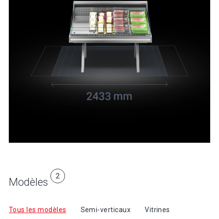
LEIDEN
2
Modèles
Tous les modèles
Semi-verticaux
Vitrines