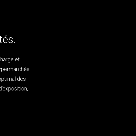
tés.
charge et
hypermarchés
 optimal des
d’exposition,