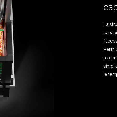
cap
La str
capaci
l’acce
Perth 
aux pr
simpli
le tem