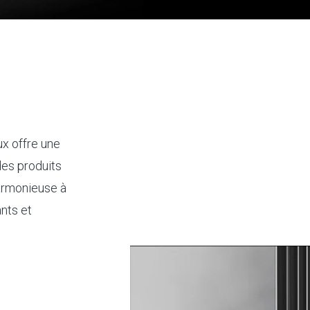
ux offre une
des produits
armonieuse à
ants et