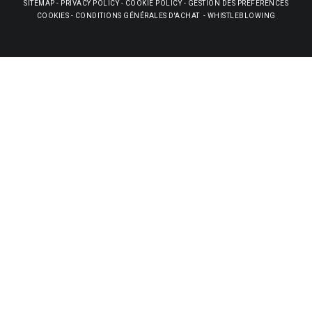
SITEMAP
-
PRIVACY POLICY
-
COOKIE POLICY
-
GESTION DES PRÉFÉRENCES
COOKIES
-
CONDITIONS GÉNÉRALES D'ACHAT
-
WHISTLEBLOWING