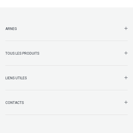
SHO
ARNEG
SHO
TOUS LES PRODUITS
LIENS UTILES
SHO
CONTACTS