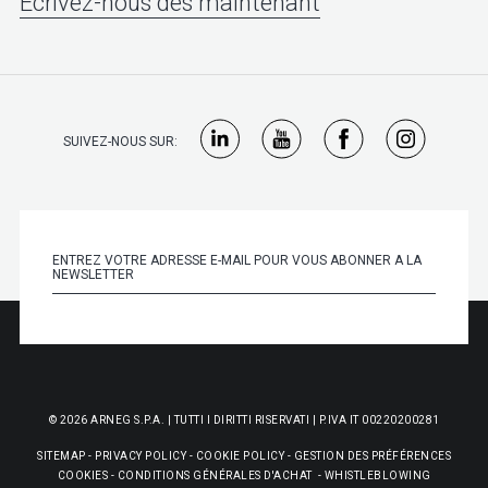
Écrivez-nous dès maintenant
SUIVEZ-NOUS SUR:
© 2026 ARNEG S.P.A. | TUTTI I DIRITTI RISERVATI | P.IVA IT 00220200281
SITEMAP
-
PRIVACY POLICY
-
COOKIE POLICY
-
GESTION DES PRÉFÉRENCES
COOKIES
-
CONDITIONS GÉNÉRALES D'ACHAT
-
WHISTLEBLOWING