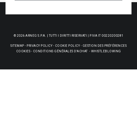
© 2026 ARNEG S.P.A. | TUTTI I DIRITTI RISERVATI | P.IVA IT 00220200281
SITEMAP
-
PRIVACY POLICY
-
COOKIE POLICY
-
GESTION DES PRÉFÉRENCES
COOKIES
-
CONDITIONS GÉNÉRALES D'ACHAT
-
WHISTLEBLOWING