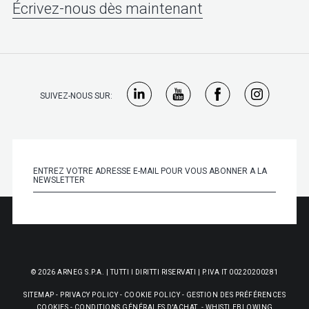
Écrivez-nous dès maintenant
SUIVEZ-NOUS SUR:
© 2026 ARNEG S.P.A. | TUTTI I DIRITTI RISERVATI | P.IVA IT 00220200281
SITEMAP
-
PRIVACY POLICY
-
COOKIE POLICY
-
GESTION DES PRÉFÉRENCES
COOKIES
-
CONDITIONS GÉNÉRALES D'ACHAT
-
WHISTLEBLOWING