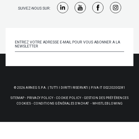
SUIVEZ-NOUS SUR:
© 2026 ARNEG S.P.A. | TUTTI I DIRITTI RISERVATI | P.IVA IT 00220200281
SITEMAP
-
PRIVACY POLICY
-
COOKIE POLICY
-
GESTION DES PRÉFÉRENCES
COOKIES
-
CONDITIONS GÉNÉRALES D'ACHAT
-
WHISTLEBLOWING