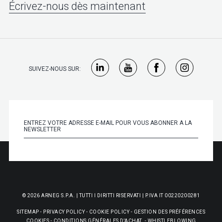
Écrivez-nous dès maintenant
SUIVEZ-NOUS SUR:
© 2026 ARNEG S.P.A. | TUTTI I DIRITTI RISERVATI | P.IVA IT 00220200281
SITEMAP
-
PRIVACY POLICY
-
COOKIE POLICY
-
GESTION DES PRÉFÉRENCES
COOKIES
-
CONDITIONS GÉNÉRALES D'ACHAT
-
WHISTLEBLOWING