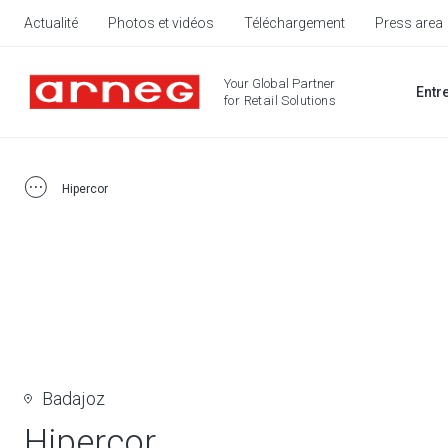
Actualité
Photos et vidéos
Téléchargement
Press area
Your Global Partner
Entr
for Retail Solutions
Hipercor
Badajoz
Hipercor