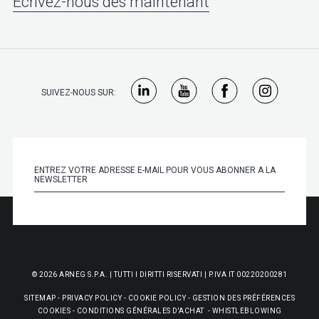
Écrivez-nous dès maintenant
SUIVEZ-NOUS SUR:
© 2026 ARNEG S.P.A. | TUTTI I DIRITTI RISERVATI | P.IVA IT 00220200281
SITEMAP
-
PRIVACY POLICY
-
COOKIE POLICY
-
GESTION DES PRÉFÉRENCES
COOKIES
-
CONDITIONS GÉNÉRALES D'ACHAT
-
WHISTLEBLOWING