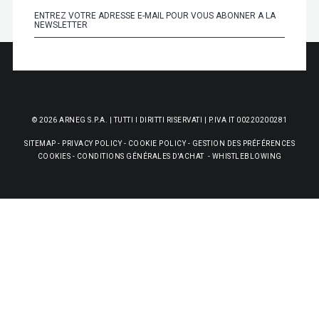
© 2026 ARNEG S.P.A. | TUTTI I DIRITTI RISERVATI | P.IVA IT 00220200281
SITEMAP
-
PRIVACY POLICY
-
COOKIE POLICY
-
GESTION DES PRÉFÉRENCES
COOKIES
-
CONDITIONS GÉNÉRALES D'ACHAT
-
WHISTLEBLOWING