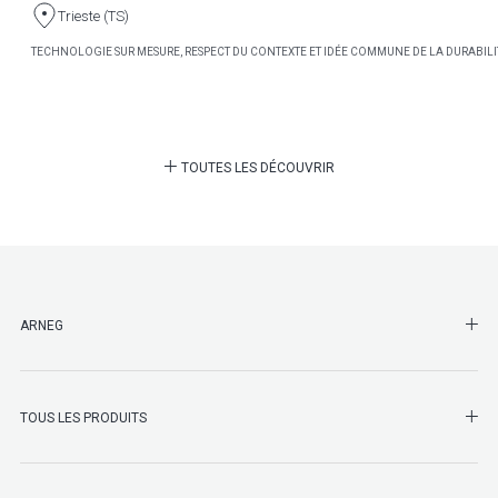
Trieste (TS)
TECHNOLOGIE SUR MESURE, RESPECT DU CONTEXTE ET IDÉE COMMUNE DE LA DURABILI
TOUTES LES DÉCOUVRIR
SHO
ARNEG
SHO
TOUS LES PRODUITS