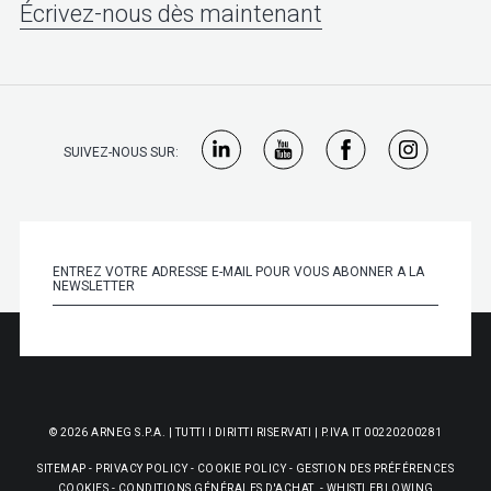
Écrivez-nous dès maintenant
SUIVEZ-NOUS SUR:
© 2026 ARNEG S.P.A. | TUTTI I DIRITTI RISERVATI | P.IVA IT 00220200281
SITEMAP
-
PRIVACY POLICY
-
COOKIE POLICY
-
GESTION DES PRÉFÉRENCES
COOKIES
-
CONDITIONS GÉNÉRALES D'ACHAT
-
WHISTLEBLOWING