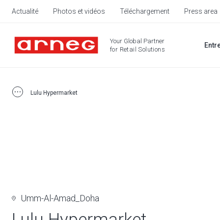
Actualité
Photos et vidéos
Téléchargement
Press area
Your Global Partner
Entr
for Retail Solutions
Lulu Hypermarket
Umm-Al-Amad_Doha
Lulu Hypermarket