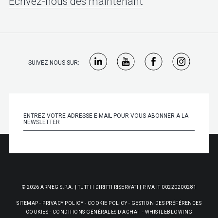
Écrivez-nous dès maintenant
SUIVEZ-NOUS SUR:
© 2026 ARNEG S.P.A. | TUTTI I DIRITTI RISERVATI | P.IVA IT 00220200281
SITEMAP
-
PRIVACY POLICY
-
COOKIE POLICY
-
GESTION DES PRÉFÉRENCES
COOKIES
-
CONDITIONS GÉNÉRALES D'ACHAT
-
WHISTLEBLOWING