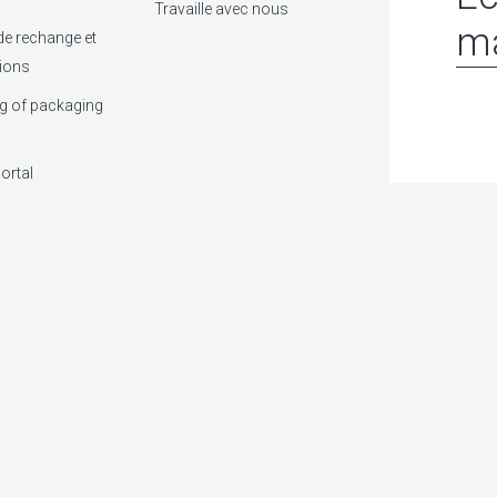
Travaille avec nous
ma
de rechange et
tions
g of packaging
ortal