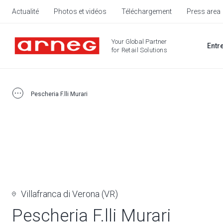
Actualité
Photos et vidéos
Téléchargement
Press area
Your Global Partner
Entr
for Retail Solutions
Pescheria F.lli Murari
Villafranca di Verona (VR)
Pescheria F.lli Murari