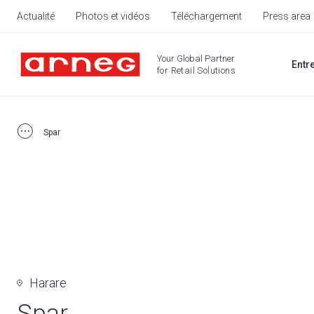
Actualité
Photos et vidéos
Téléchargement
Press area
Your Global Partner
Entr
for Retail Solutions
Spar
Harare
Spar