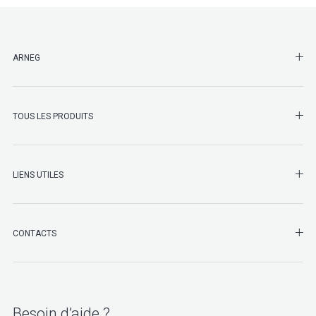
SHO
ARNEG
SHO
TOUS LES PRODUITS
LIENS UTILES
SHO
CONTACTS
Besoin d’aide ?