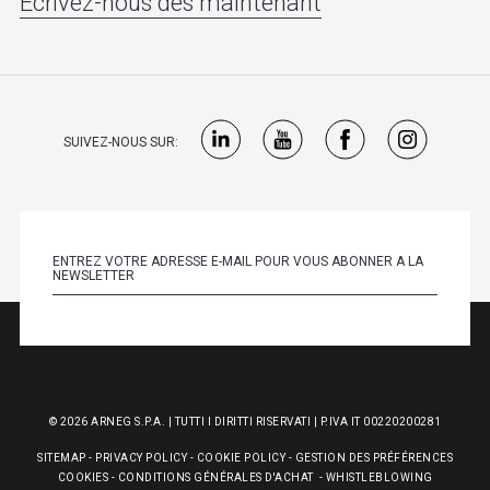
Écrivez-nous dès maintenant
SUIVEZ-NOUS SUR:
© 2026 ARNEG S.P.A. | TUTTI I DIRITTI RISERVATI | P.IVA IT 00220200281
SITEMAP
-
PRIVACY POLICY
-
COOKIE POLICY
-
GESTION DES PRÉFÉRENCES
COOKIES
-
CONDITIONS GÉNÉRALES D'ACHAT
-
WHISTLEBLOWING